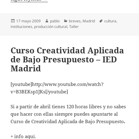
Publicado
Autor
Categorías
Etiquetas
17 mayo 2009
pablo
breves
,
Madrid
cultura
,
el
instituciones
,
producción cultural
,
Taller
Curso Creatividad Aplicada
de Bajo Presupuesto – IED
Madrid
[youtube]http://www.youtube.com/watch?
v=B3BEKsp1JKs[/youtube]
Si a partir de abril tienes 120 horas libres y no sabes
que hacer con ellas siempre puedes apuntarte al
Curso de Creatividad Aplicada de Bajo Presupuesto
.
+ info
aquí­
.