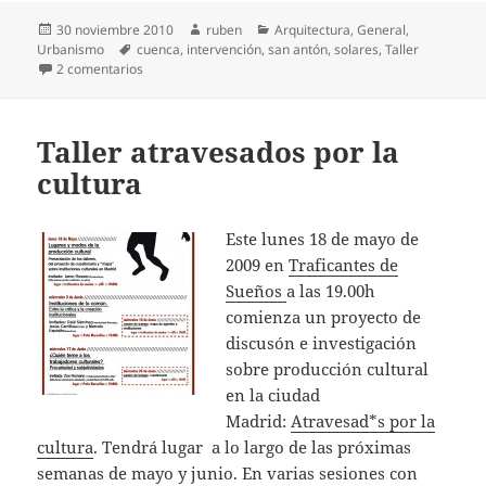
Publicado
Autor
Categorías
30 noviembre 2010
ruben
Arquitectura
,
General
,
el
Etiquetas
Urbanismo
cuenca
,
intervención
,
san antón
,
solares
,
Taller
en Taller «Agujeros Urbanos» en San Antón
2 comentarios
Taller atravesados por la
cultura
Este lunes 18 de mayo de
2009 en
Traficantes de
Sueños
a las 19.00h
comienza un proyecto de
discusón e investigación
sobre producción cultural
en la ciudad
Madrid:
Atravesad*s por la
cultura
. Tendrá lugar a lo largo de las próximas
semanas de mayo y junio. En varias sesiones con