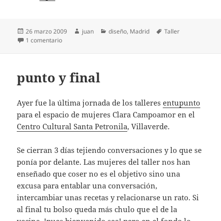
Publicado
Autor
Categorías
Etiquetas
26 marzo 2009
juan
diseño
,
Madrid
Taller
el
en Curso Creatividad Aplicada de Bajo Presupuesto – IED
1 comentario
punto y final
Ayer fue la última jornada de los talleres
entupunto
para el espacio de mujeres Clara Campoamor en el
Centro Cultural Santa Petronila
, Villaverde.
Se cierran 3 días tejiendo conversaciones y lo que se
ponía por delante. Las mujeres del taller nos han
enseñado que coser no es el objetivo sino una
excusa para entablar una conversación,
intercambiar unas recetas y relacionarse un rato. Si
al final tu bolso queda más chulo que el de la