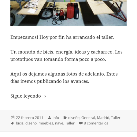
Empezamos! Hoy por fin ha arrancado el taller.
Un montón de bicis, energía, ideas y cacharreo. Los
prototipos van tomando forma poco a poco.
Aquí os dejamos algunas fotos de adelanto. Estos
días iremos publicando los avances.
Ciclos Locos Vol. 1
Sigue leyendo
Publicado
Autor
Categorías
22 febrero 2011
info
diseño
,
General
,
Madrid
,
Taller
el
Etiquetas
en Ciclos Locos V
bicis
,
diseño
,
muebles
,
nave
,
Taller
8 comentarios