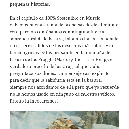
pequeñas historias
.
En el capítulo de
100% Sostenible
en Murcia
dábamos buena cuenta de las
bolsas
desde el
minuto
cero
pero no contábamos con ninguna fuerza
sobrenatural de la basura, falta nos hací­a. Ha habido
otros seres salidos de los desechos más sabios y no
tan peligrosos. Estoy pensando en la montaña de
basura de los Fraggle (Marjory, the Trash Heap), el
verdadero oráculo de los Grogs al que
Gobo
preguntaba
sus dudas. Un mensaje casi explí­cito
para decir que la sabiduría está en la basura.
Siempre nos acordamos de ella pero que yo recuerde
no la hemos usado en ninguno de nuestros
ví­deos
.
Pronto la invocaremos.