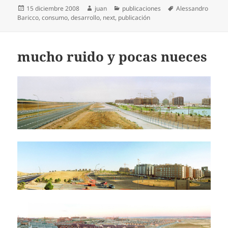
Publicado
Autor
Categorías
Etiquetas
15 diciembre 2008
juan
publicaciones
Alessandro
el
Baricco
,
consumo
,
desarrollo
,
next
,
publicación
mucho ruido y pocas nueces