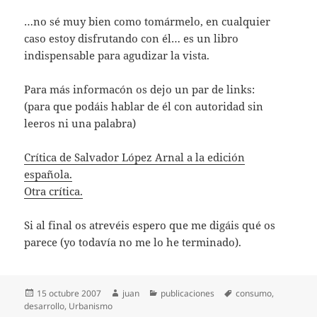
…no sé muy bien como tomármelo, en cualquier
caso estoy disfrutando con él… es un libro
indispensable para agudizar la vista.
Para más informacón os dejo un par de links:
(para que podáis hablar de él con autoridad sin
leeros ni una palabra)
Crítica de Salvador López Arnal a la edición
española.
Otra crítica.
Si al final os atrevéis espero que me digáis qué os
parece (yo todavía no me lo he terminado).
Publicado
Autor
Categorías
Etiquetas
15 octubre 2007
juan
publicaciones
consumo
,
el
desarrollo
,
Urbanismo