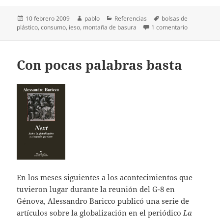
Publicado
Autor
Categorías
Etiquetas
10 febrero 2009
pablo
Referencias
bolsas de
el
en El monst
plástico
,
consumo
,
ieso
,
montaña de basura
1 comentario
Con pocas palabras basta
En los meses siguientes a los acontecimientos que
tuvieron lugar durante la reunión del G-8 en
Génova, Alessandro Baricco publicó una serie de
artí­culos sobre la globalización en el periódico
La