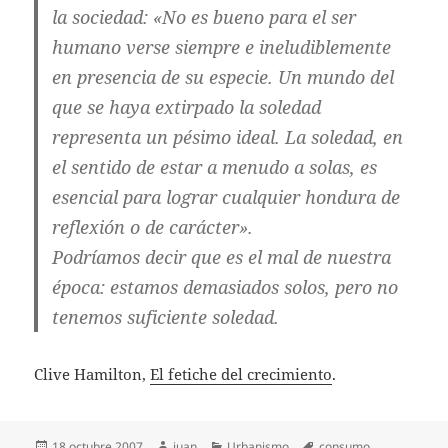
la sociedad: «No es bueno para el ser
humano verse siempre e ineludiblemente
en presencia de su especie. Un mundo del
que se haya extirpado la soledad
representa un pésimo ideal. La soledad, en
el sentido de estar a menudo a solas, es
esencial para lograr cualquier hondura de
reflexión o de carácter».
Podríamos decir que es el mal de nuestra
época:
estamos demasiados solos, pero no
tenemos suficiente soledad
.
Clive Hamilton,
El fetiche del crecimiento
.
Publicado
Autor
Categorías
Etiquetas
18 octubre 2007
juan
Urbanismo
consumo
,